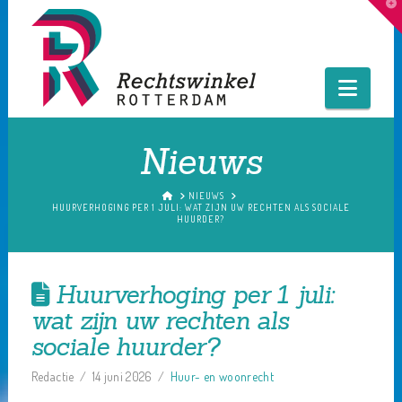
T
t
W
Navig
Nieuws
HOME
NIEUWS
HUURVERHOGING PER 1 JULI: WAT ZIJN UW RECHTEN ALS SOCIALE
HUURDER?
Huurverhoging per 1 juli:
wat zijn uw rechten als
sociale huurder?
Redactie
14 juni 2026
Huur- en woonrecht