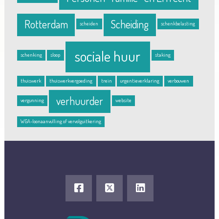
Rotterdam
Scheiding
scheiden
schenkbelasting
sociale huur
schenking
sloop
staking
thuiswerk
thuiswerkvergoeding
trein
urgentieverklaring
verbouwen
verhuurder
vergunning
website
WGA-loonaanvulling of vervolguitkering