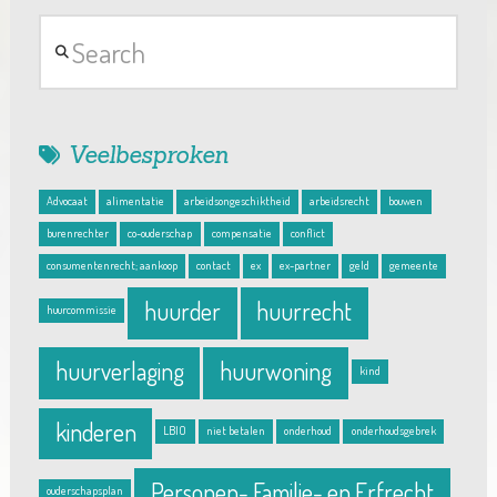
Search
Veelbesproken
Advocaat
alimentatie
arbeidsongeschiktheid
arbeidsrecht
bouwen
burenrechter
co-ouderschap
compensatie
conflict
consumentenrecht; aankoop
contact
ex
ex-partner
geld
gemeente
huurder
huurrecht
huurcommissie
huurverlaging
huurwoning
kind
kinderen
LBIO
niet betalen
onderhoud
onderhoudsgebrek
Personen- Familie- en Erfrecht
ouderschapsplan