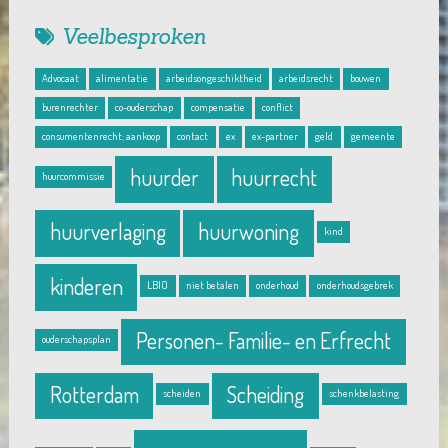
Veelbesproken
Advocaat
alimentatie
arbeidsongeschiktheid
arbeidsrecht
bouwen
burenrechter
co-ouderschap
compensatie
conflict
consumentenrecht; aankoop
contact
ex
ex-partner
geld
gemeente
huurder
huurrecht
huurcommissie
huurverlaging
huurwoning
kind
kinderen
LBIO
niet betalen
onderhoud
onderhoudsgebrek
Personen- Familie- en Erfrecht
ouderschapsplan
Rotterdam
Scheiding
scheiden
schenkbelasting