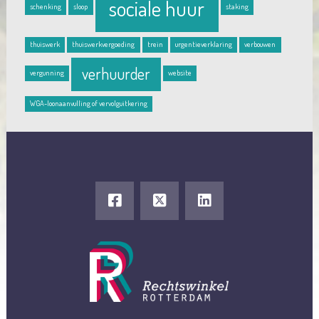
sociale huur
schenking
sloop
staking
thuiswerk
thuiswerkvergoeding
trein
urgentieverklaring
verbouwen
verhuurder
vergunning
website
WGA-loonaanvulling of vervolguitkering