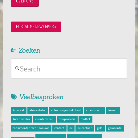
OVER ONS
PORTAL MEDEWERKERS
Zoeken
Search
Veelbesproken
Advocaat
alimentatie
arbeidsongeschiktheid
arbeidsrecht
bouwen
burenrechter
co-ouderschap
compensatie
conflict
consumentenrecht; aankoop
contact
ex
ex-partner
geld
gemeente