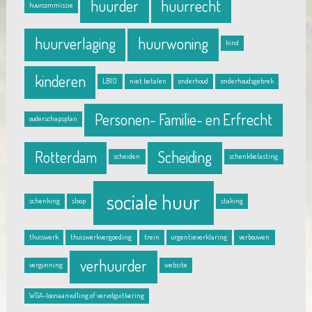
huurder
huurrecht
huurcommissie
huurverlaging
huurwoning
kind
kinderen
LBIO
niet betalen
onderhoud
onderhoudsgebrek
Personen- Familie- en Erfrecht
ouderschapsplan
Rotterdam
Scheiding
scheiden
schenkbelasting
sociale huur
schenking
sloop
staking
thuiswerk
thuiswerkvergoeding
trein
urgentieverklaring
verbouwen
verhuurder
vergunning
website
WGA-loonaanvulling of vervolguitkering