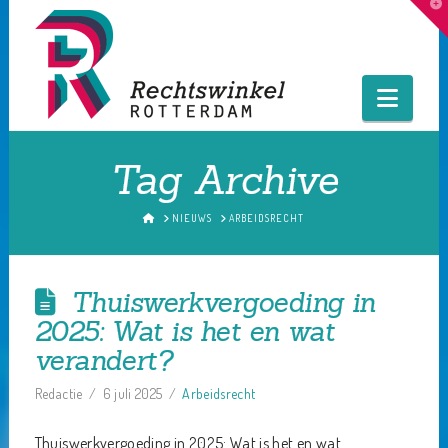
T
t
W
Navig
Tag Archive
HOME
NIEUWS
ARBEIDSRECHT
Thuiswerkvergoeding in
2025: Wat is het en wat
verandert?
Redactie
6 juli 2025
Arbeidsrecht
Thuiswerkvergoeding in 2025: Wat is het en wat