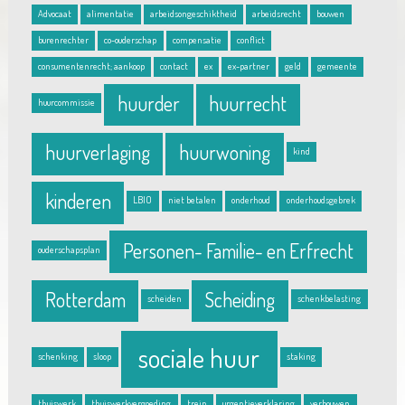
Advocaat
alimentatie
arbeidsongeschiktheid
arbeidsrecht
bouwen
burenrechter
co-ouderschap
compensatie
conflict
consumentenrecht; aankoop
contact
ex
ex-partner
geld
gemeente
huurder
huurrecht
huurcommissie
huurverlaging
huurwoning
kind
kinderen
LBIO
niet betalen
onderhoud
onderhoudsgebrek
Personen- Familie- en Erfrecht
ouderschapsplan
Rotterdam
Scheiding
scheiden
schenkbelasting
sociale huur
schenking
sloop
staking
thuiswerk
thuiswerkvergoeding
trein
urgentieverklaring
verbouwen