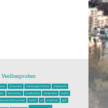
Veelbesproken
ocaat
alimentatie
arbeidsongeschiktheid
arbeidsrecht
wen
burenrechter
co-ouderschap
compensatie
conflict
sumentenrecht; aankoop
contact
ex
ex-partner
geld