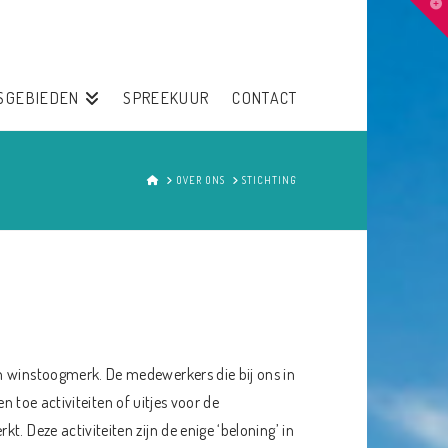
T
t
W
SGEBIEDEN
SPREEKUUR
CONTACT
HOME
OVER ONS
STICHTING
n winstoogmerk. De medewerkers die bij ons in
 en toe activiteiten of uitjes voor de
. Deze activiteiten zijn de enige ‘beloning’ in