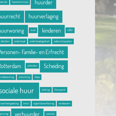
huurder
meente
huurcommissie
huurrecht
huurverlaging
huurwoning
kinderen
kind
LBIO
t betalen
onderhoud
onderhoudsgebrek
ouderschapsplan
Personen- Familie- en Erfrecht
Rotterdam
Scheiding
scheiden
enkbelasting
schenking
sloop
sociale huur
staking
thuiswerk
iswerkvergoeding
trein
urgentieverklaring
verbouwen
verhuurder
gunning
website