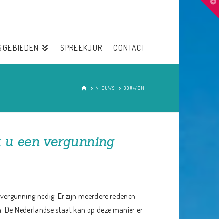
T
t
W
SGEBIEDEN
SPREEKUUR
CONTACT
HOME
NIEUWS
BOUWEN
t u een vergunning
ergunning nodig. Er zijn meerdere redenen
. De Nederlandse staat kan op deze manier er