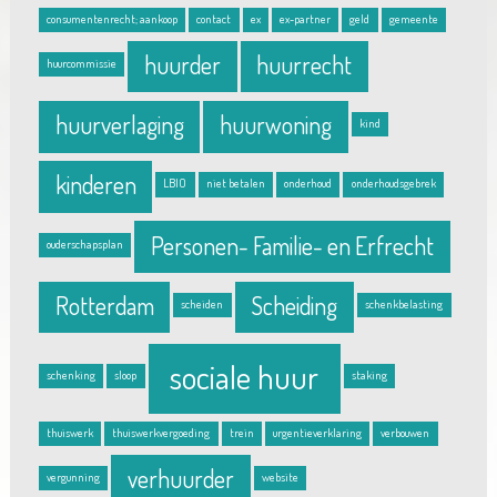
consumentenrecht; aankoop
contact
ex
ex-partner
geld
gemeente
huurder
huurrecht
huurcommissie
huurverlaging
huurwoning
kind
kinderen
LBIO
niet betalen
onderhoud
onderhoudsgebrek
Personen- Familie- en Erfrecht
ouderschapsplan
Rotterdam
Scheiding
scheiden
schenkbelasting
sociale huur
schenking
sloop
staking
thuiswerk
thuiswerkvergoeding
trein
urgentieverklaring
verbouwen
verhuurder
vergunning
website