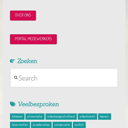
OVER ONS
PORTAL MEDEWERKERS
Zoeken
Search
Veelbesproken
Advocaat
alimentatie
arbeidsongeschiktheid
arbeidsrecht
bouwen
burenrechter
co-ouderschap
compensatie
conflict