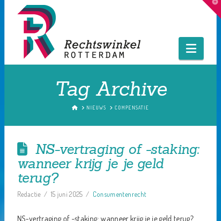
T
t
W
Navig
Tag Archive
HOME
NIEUWS
COMPENSATIE
NS-vertraging of -staking:
wanneer krijg je je geld
terug?
Redactie
15 juni 2025
Consumentenrecht
NS-vertraging of -staking: wanneer krijg je je geld terug?