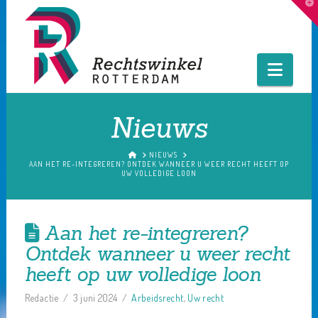
T
t
W
Navig
Nieuws
HOME
NIEUWS
AAN HET RE-INTEGREREN? ONTDEK WANNEER U WEER RECHT HEEFT OP
UW VOLLEDIGE LOON
Aan het re-integreren?
Ontdek wanneer u weer recht
heeft op uw volledige loon
Redactie
3 juni 2024
Arbeidsrecht
,
Uw recht