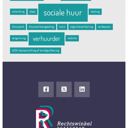
sociale huur
schenking
sloop
staking
thuiswerk
thuiswerkvergoeding
trein
urgentieverklaring
verbouwen
verhuurder
vergunning
website
WGA-loonaanvulling of vervolguitkering