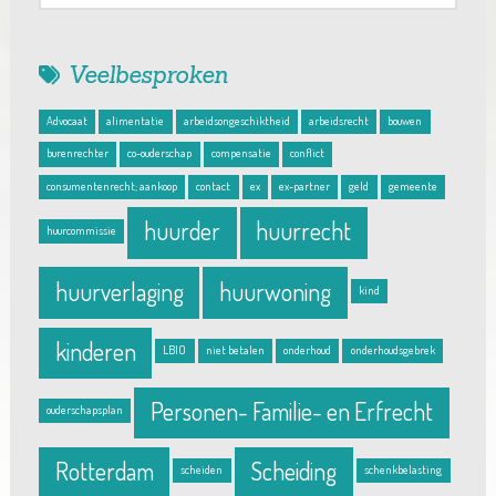
Veelbesproken
Advocaat
alimentatie
arbeidsongeschiktheid
arbeidsrecht
bouwen
burenrechter
co-ouderschap
compensatie
conflict
consumentenrecht; aankoop
contact
ex
ex-partner
geld
gemeente
huurder
huurrecht
huurcommissie
huurverlaging
huurwoning
kind
kinderen
LBIO
niet betalen
onderhoud
onderhoudsgebrek
Personen- Familie- en Erfrecht
ouderschapsplan
Rotterdam
Scheiding
scheiden
schenkbelasting