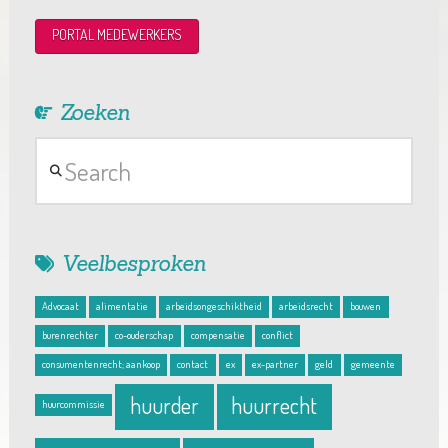
PORTAL MEDEWERKERS
Zoeken
Search
Veelbesproken
Advocaat
alimentatie
arbeidsongeschiktheid
arbeidsrecht
bouwen
burenrechter
co-ouderschap
compensatie
conflict
consumentenrecht; aankoop
contact
ex
ex-partner
geld
gemeente
huurder
huurrecht
huurcommissie