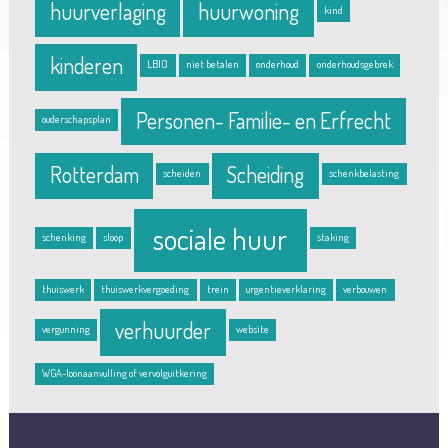
huurverlaging
huurwoning
kind
kinderen
LBIO
niet betalen
onderhoud
onderhoudsgebrek
Personen- Familie- en Erfrecht
ouderschapsplan
Rotterdam
Scheiding
scheiden
schenkbelasting
sociale huur
schenking
sloop
staking
thuiswerk
thuiswerkvergoeding
trein
urgentieverklaring
verbouwen
verhuurder
vergunning
website
WGA-loonaanvulling of vervolguitkering