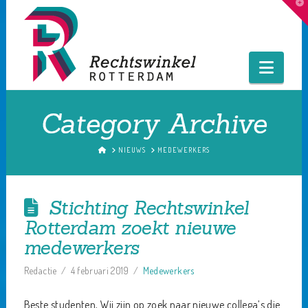
T
t
W
Navig
Category Archive
HOME
NIEUWS
MEDEWERKERS
Stichting Rechtswinkel
Rotterdam zoekt nieuwe
medewerkers
Redactie
4 februari 2019
Medewerkers
Beste studenten, Wij zijn op zoek naar nieuwe collega’s die