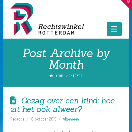
T
t
W
Navig
Post Archive by
Month
HOME
2019
OKTOBER
Gezag over een kind: hoe
zit het ook alweer?
Redactie
16 oktober 2019
Algemeen