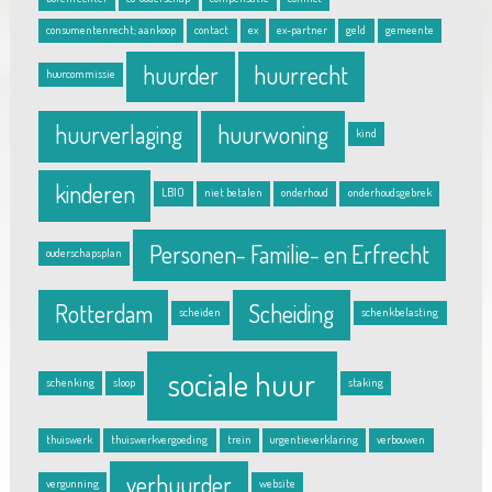
consumentenrecht; aankoop
contact
ex
ex-partner
geld
gemeente
huurder
huurrecht
huurcommissie
huurverlaging
huurwoning
kind
kinderen
LBIO
niet betalen
onderhoud
onderhoudsgebrek
Personen- Familie- en Erfrecht
ouderschapsplan
Rotterdam
Scheiding
scheiden
schenkbelasting
sociale huur
schenking
sloop
staking
thuiswerk
thuiswerkvergoeding
trein
urgentieverklaring
verbouwen
verhuurder
vergunning
website