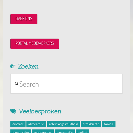
OVER ONS
PORTAL MEDEWERKERS
Zoeken
Search
Veelbesproken
Advocaat
alimentatie
arbeidsongeschiktheid
arbeidsrecht
bouwen
burenrechter
co-ouderschap
compensatie
conflict