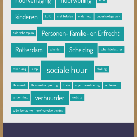
huurverlaging
huurwoning
kinderen
LBIO
niet betalen
onderhoud
onderhoudsgebrek
Personen- Familie- en Erfrecht
ouderschapsplan
Rotterdam
Scheiding
scheiden
schenkbelasting
sociale huur
schenking
sloop
staking
thuiswerk
thuiswerkvergoeding
trein
urgentieverklaring
verbouwen
verhuurder
vergunning
website
WGA-loonaanvulling of vervolguitkering