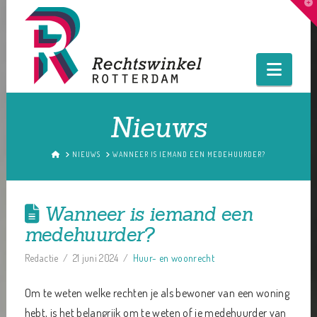
T
t
W
Navig
Nieuws
HOME
NIEUWS
WANNEER IS IEMAND EEN MEDEHUURDER?
Wanneer is iemand een
medehuurder?
Redactie
21 juni 2024
Huur- en woonrecht
Om te weten welke rechten je als bewoner van een woning
hebt, is het belangrijk om te weten of je medehuurder van