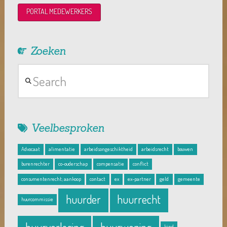
PORTAL MEDEWERKERS
Zoeken
Search
Veelbesproken
Advocaat
alimentatie
arbeidsongeschiktheid
arbeidsrecht
bouwen
burenrechter
co-ouderschap
compensatie
conflict
consumentenrecht; aankoop
contact
ex
ex-partner
geld
gemeente
huurder
huurrecht
huurcommissie
kind