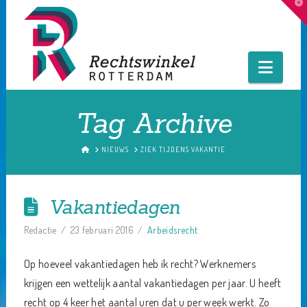
T
t
W
Navig
Tag Archive
HOME
NIEUWS
ZIEK TIJDENS VAKANTIE
Vakantiedagen
Redactie
23 februari 2016
Arbeidsrecht
Op hoeveel vakantiedagen heb ik recht? Werknemers
krijgen een wettelijk aantal vakantiedagen per jaar. U heeft
recht op 4 keer het aantal uren dat u per week werkt. Zo