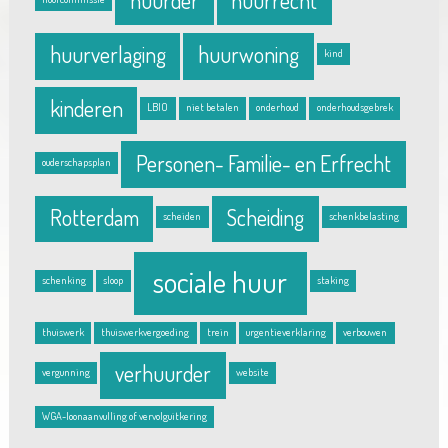
huurder
huurrecht
huurverlaging
huurwoning
kind
kinderen
LBIO
niet betalen
onderhoud
onderhoudsgebrek
Personen- Familie- en Erfrecht
ouderschapsplan
Rotterdam
Scheiding
scheiden
schenkbelasting
sociale huur
schenking
sloop
staking
thuiswerk
thuiswerkvergoeding
trein
urgentieverklaring
verbouwen
verhuurder
vergunning
website
WGA-loonaanvulling of vervolguitkering