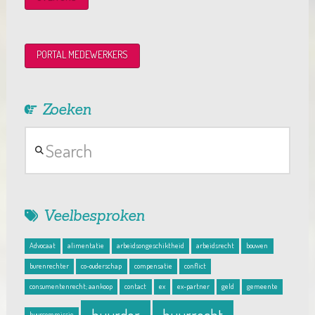
PORTAL MEDEWERKERS
Zoeken
Search
Veelbesproken
Advocaat
alimentatie
arbeidsongeschiktheid
arbeidsrecht
bouwen
burenrechter
co-ouderschap
compensatie
conflict
consumentenrecht; aankoop
contact
ex
ex-partner
geld
gemeente
huurcommissie