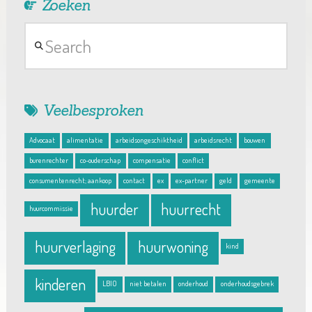
Zoeken
Search
Veelbesproken
Advocaat
alimentatie
arbeidsongeschiktheid
arbeidsrecht
bouwen
burenrechter
co-ouderschap
compensatie
conflict
consumentenrecht; aankoop
contact
ex
ex-partner
geld
gemeente
huurder
huurrecht
huurcommissie
huurverlaging
huurwoning
kind
kinderen
LBIO
niet betalen
onderhoud
onderhoudsgebrek