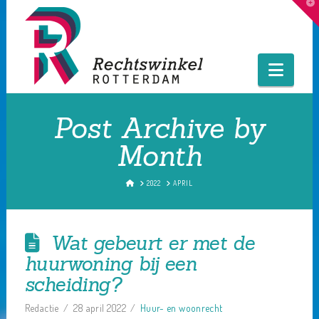
T
t
W
Navig
Post Archive by
Month
HOME
2022
APRIL
Wat gebeurt er met de
huurwoning bij een
scheiding?
Redactie
28 april 2022
Huur- en woonrecht