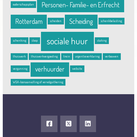
Personen- Familie- en Erfrecht
ouderschapsplan
Rotterdam
Scheiding
scheiden
schenkbelasting
sociale huur
schenking
sloop
staking
thuiswerk
thuiswerkvergoeding
trein
urgentieverklaring
verbouwen
verhuurder
vergunning
website
WGA-loonaanvulling of vervolguitkering