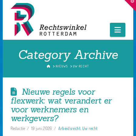
T
t
W
Navig
Category Archive
HOME
NIEUWS
UW RECHT
Nieuwe regels voor
flexwerk: wat verandert er
voor werknemers en
werkgevers?
Redactie
19 juni 2026
Arbeidsrecht
,
Uw recht