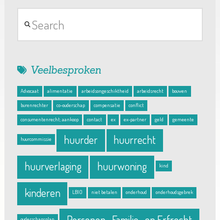
Search
Veelbesproken
Advocaat
alimentatie
arbeidsongeschiktheid
arbeidsrecht
bouwen
burenrechter
co-ouderschap
compensatie
conflict
consumentenrecht; aankoop
contact
ex
ex-partner
geld
gemeente
huurder
huurrecht
huurcommissie
huurverlaging
huurwoning
kind
kinderen
LBIO
niet betalen
onderhoud
onderhoudsgebrek
Personen- Familie- en Erfrecht
ouderschapsplan