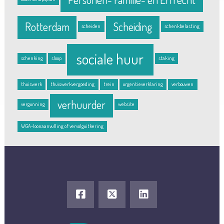
Rotterdam
Scheiding
scheiden
schenkbelasting
sociale huur
schenking
sloop
staking
thuiswerk
thuiswerkvergoeding
trein
urgentieverklaring
verbouwen
verhuurder
vergunning
website
WGA-loonaanvulling of vervolguitkering