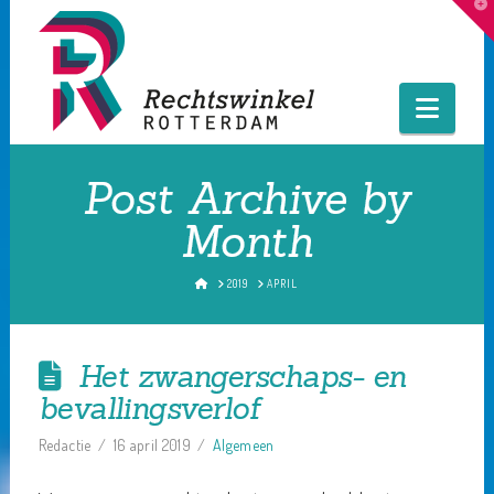
T
t
W
Navig
Post Archive by
Month
HOME
2019
APRIL
Het zwangerschaps- en
bevallingsverlof
Redactie
16 april 2019
Algemeen