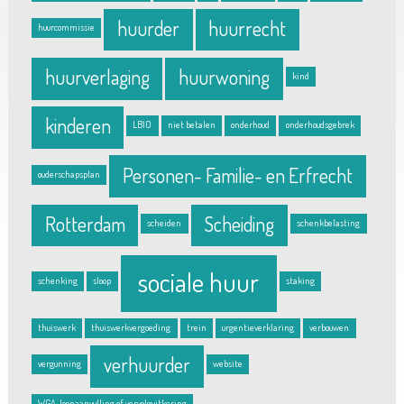
huurder
huurrecht
huurcommissie
huurverlaging
huurwoning
kind
kinderen
LBIO
niet betalen
onderhoud
onderhoudsgebrek
Personen- Familie- en Erfrecht
ouderschapsplan
Rotterdam
Scheiding
scheiden
schenkbelasting
sociale huur
schenking
sloop
staking
thuiswerk
thuiswerkvergoeding
trein
urgentieverklaring
verbouwen
verhuurder
vergunning
website
WGA-loonaanvulling of vervolguitkering