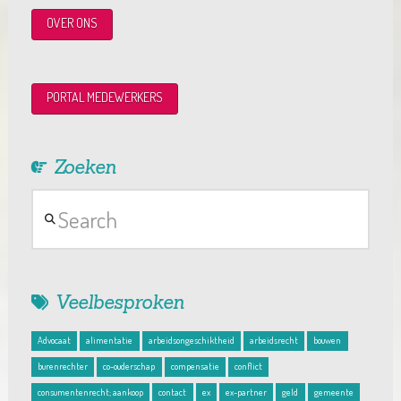
OVER ONS
PORTAL MEDEWERKERS
Zoeken
Search
Veelbesproken
Advocaat
alimentatie
arbeidsongeschiktheid
arbeidsrecht
bouwen
burenrechter
co-ouderschap
compensatie
conflict
consumentenrecht; aankoop
contact
ex
ex-partner
geld
gemeente