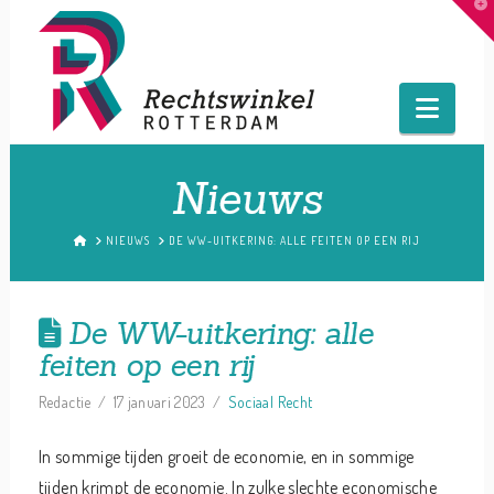
T
t
W
Navig
Nieuws
HOME
NIEUWS
DE WW-UITKERING: ALLE FEITEN OP EEN RIJ
De WW-uitkering: alle
feiten op een rij
Redactie
17 januari 2023
Sociaal Recht
In sommige tijden groeit de economie, en in sommige
tijden krimpt de economie. In zulke slechte economische