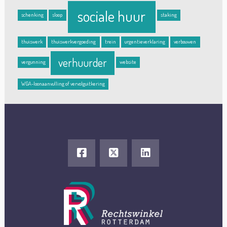
sociale huur
schenking
sloop
staking
thuiswerk
thuiswerkvergoeding
trein
urgentieverklaring
verbouwen
verhuurder
vergunning
website
WGA-loonaanvulling of vervolguitkering