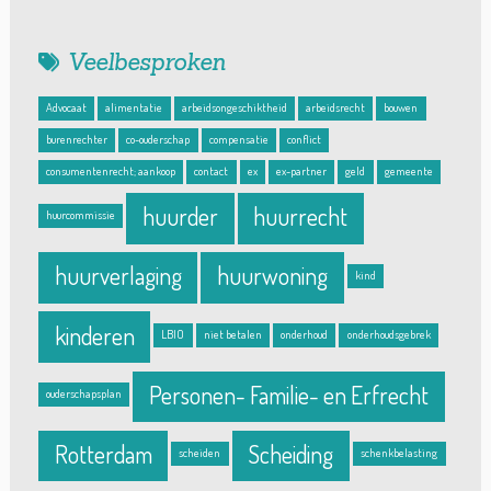
Veelbesproken
Advocaat
alimentatie
arbeidsongeschiktheid
arbeidsrecht
bouwen
burenrechter
co-ouderschap
compensatie
conflict
consumentenrecht; aankoop
contact
ex
ex-partner
geld
gemeente
huurder
huurrecht
huurcommissie
huurverlaging
huurwoning
kind
kinderen
LBIO
niet betalen
onderhoud
onderhoudsgebrek
Personen- Familie- en Erfrecht
ouderschapsplan
Rotterdam
Scheiding
scheiden
schenkbelasting