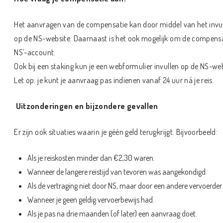
Het aanvragen van de compensatie kan door middel van het invull
op de NS-website. Daarnaast is het ook mogelijk om de compensat
NS’-account.
Ook bij een staking kun je een webformulier invullen op de NS-we
Let op: je kunt je aanvraag pas indienen vanaf 24 uur ná je reis.
Uitzonderingen en bijzondere gevallen
Er zijn ook situaties waarin je géén geld terugkrijgt. Bijvoorbeeld:
Als je reiskosten minder dan €2,30 waren.
Wanneer de langere reistijd van tevoren was aangekondigd.
Als de vertraging niet door NS, maar door een andere vervoerder 
Wanneer je geen geldig vervoerbewijs had.
Als je pas na drie maanden (of later) een aanvraag doet.