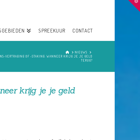
T
t
W
SGEBIEDEN
SPREEKUUR
CONTACT
HOME
NIEUWS
NS-VERTRAGING OF -STAKING: WANNEER KRIJG JE JE GELD
TERUG?
eer krijg je je geld