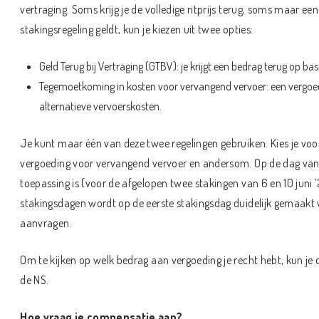
vertraging. Soms krijg je de volledige ritprijs terug, soms maar een
stakingsregeling geldt, kun je kiezen uit twee opties:
Geld Terug bij Vertraging (GTBV): je krijgt een bedrag terug op basi
Tegemoetkoming in kosten voor vervangend vervoer: een vergoe
alternatieve vervoerskosten.
Je kunt maar één van deze twee regelingen gebruiken. Kies je vo
vergoeding voor vervangend vervoer en andersom. Op de dag van d
toepassing is (voor de afgelopen twee stakingen van 6 en 10 juni ’
stakingsdagen wordt op de eerste stakingsdag duidelijk gemaakt 
aanvragen.
Om te kijken op welk bedrag aan vergoeding je recht hebt, kun je
de NS.
Hoe vraag je compensatie aan?