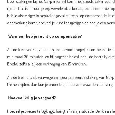
Door stakingen bij het NS-personeel komt het steeds vaker voor da
rijden. Dat is natuurlijk erg vervelend, zeker als je daardoor niet op 
heb je als reiziger in bepaalde gevallen recht op compensatie. In d
aanmerking komt, hoeveel je kunt terugkrijgen en hoe je een aanv
Wanneer heb je recht op compensatie?
Als de trein vertraagd is, kun je daarvoor mogelijk compensatie kri
minimaal 30 minuten, en bij hogesnelheidslijnen (de Intercity dir
Breda) zelfs al bij een vertraging van 15 minuten.
Als de trein uitvalt vanwege een georganiseerde staking van NS-
treinen rijden, dan kun je onder bepaalde voorwaarden een verg
Hoeveel krijg je vergoed?
Hoeveel je precies terugkrijgt, hangt af van je situatie. Denk aan 