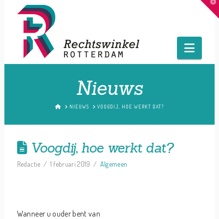
T
t
W
Navig
Nieuws
HOME
NIEUWS
VOOGDIJ, HOE WERKT DAT?
Voogdij, hoe werkt dat?
Redactie
1 februari 2019
Algemeen
Wanneer u ouder bent van