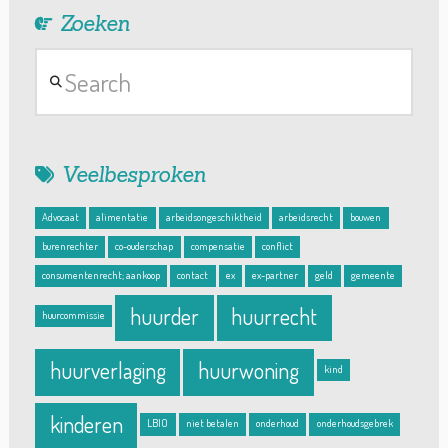
Zoeken
Search
Veelbesproken
Advocaat
alimentatie
arbeidsongeschiktheid
arbeidsrecht
bouwen
burenrechter
co-ouderschap
compensatie
conflict
consumentenrecht; aankoop
contact
ex
ex-partner
geld
gemeente
huurder
huurrecht
huurcommissie
huurverlaging
huurwoning
kind
kinderen
LBIO
niet betalen
onderhoud
onderhoudsgebrek