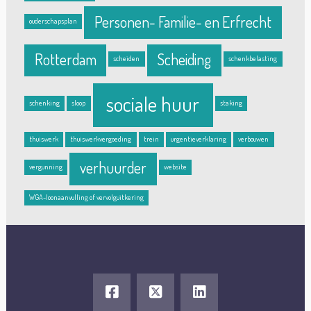
Personen- Familie- en Erfrecht
ouderschapsplan
Rotterdam
Scheiding
scheiden
schenkbelasting
sociale huur
schenking
sloop
staking
thuiswerk
thuiswerkvergoeding
trein
urgentieverklaring
verbouwen
verhuurder
vergunning
website
WGA-loonaanvulling of vervolguitkering