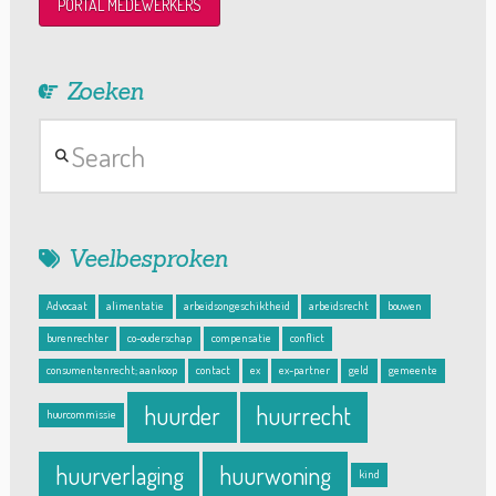
PORTAL MEDEWERKERS
Zoeken
Search
Veelbesproken
Advocaat
alimentatie
arbeidsongeschiktheid
arbeidsrecht
bouwen
burenrechter
co-ouderschap
compensatie
conflict
consumentenrecht; aankoop
contact
ex
ex-partner
geld
gemeente
huurder
huurrecht
huurcommissie
huurverlaging
huurwoning
kind