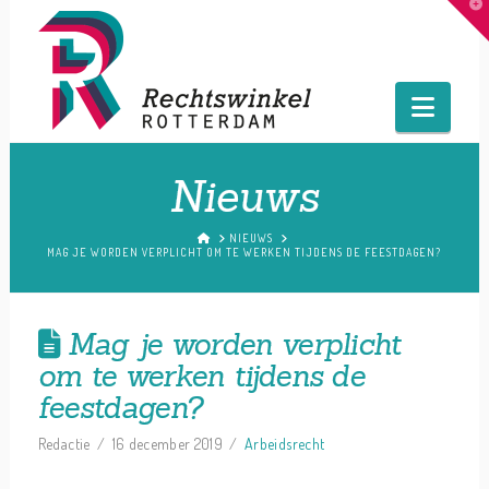
T
t
W
Navig
Nieuws
HOME
NIEUWS
MAG JE WORDEN VERPLICHT OM TE WERKEN TIJDENS DE FEESTDAGEN?
Mag je worden verplicht
om te werken tijdens de
feestdagen?
Redactie
16 december 2019
Arbeidsrecht