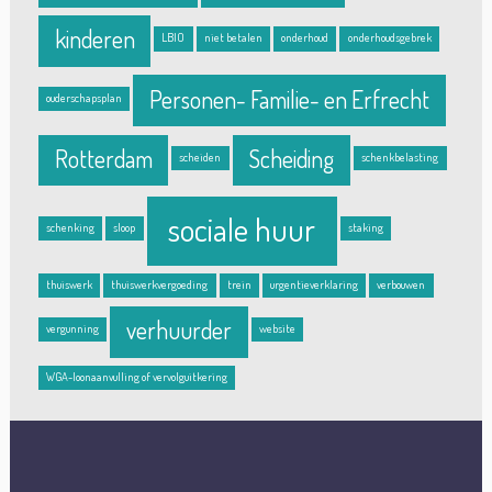
kinderen
LBIO
niet betalen
onderhoud
onderhoudsgebrek
Personen- Familie- en Erfrecht
ouderschapsplan
Rotterdam
Scheiding
scheiden
schenkbelasting
sociale huur
schenking
sloop
staking
thuiswerk
thuiswerkvergoeding
trein
urgentieverklaring
verbouwen
verhuurder
vergunning
website
WGA-loonaanvulling of vervolguitkering