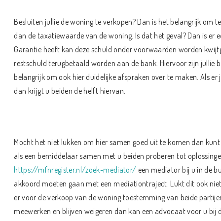
Besluiten jullie de woning te verkopen? Dan is het belangrijk om 
dan de taxatiewaarde van de woning. Is dat het geval? Dan is er 
Garantie heeft kan deze schuld onder voorwaarden worden kwijtg
restschuld terugbetaald worden aan de bank. Hiervoor zijn jullie b
belangrijk om ook hier duidelijke afspraken over te maken. Als er 
dan krijgt u beiden de helft hiervan.
Mocht het niet lukken om hier samen goed uit te komen dan kunt
als een bemiddelaar samen met u beiden proberen tot oplossinge
https://mfnregister.nl/zoek-mediator/
een mediator bij u in de bu
akkoord moeten gaan met een mediationtraject. Lukt dit ook niet
er voor de verkoop van de woning toestemming van beide partijen
meewerken en blijven weigeren dan kan een advocaat voor u bij