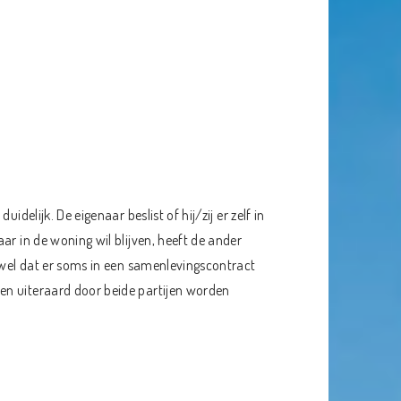
delijk. De eigenaar beslist of hij/zij er zelf in
ar in de woning wil blijven, heeft de ander
s wel dat er soms in een samenlevingscontract
en uiteraard door beide partijen worden