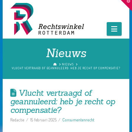
T
t
W
Navig
Nieuws
HOME
NIEUWS
VLUCHT VERTRAAGD OF GEANNULEERD: HEB JE RECHT OP COMPENSATIE?
Vlucht vertraagd of
geannuleerd: heb je recht op
compensatie?
Redactie
15 februari 2025
Consumentenrecht