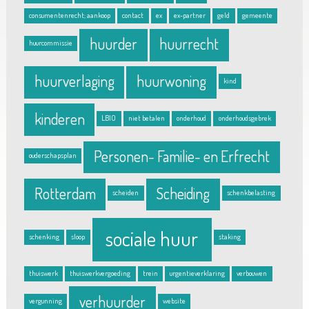
consumentenrecht; aankoop
contact
ex
ex-partner
geld
gemeente
huurder
huurrecht
huurcommissie
huurverlaging
huurwoning
kind
kinderen
LBIO
niet betalen
onderhoud
onderhoudsgebrek
Personen- Familie- en Erfrecht
ouderschapsplan
Rotterdam
Scheiding
scheiden
schenkbelasting
sociale huur
schenking
sloop
staking
thuiswerk
thuiswerkvergoeding
trein
urgentieverklaring
verbouwen
verhuurder
vergunning
website