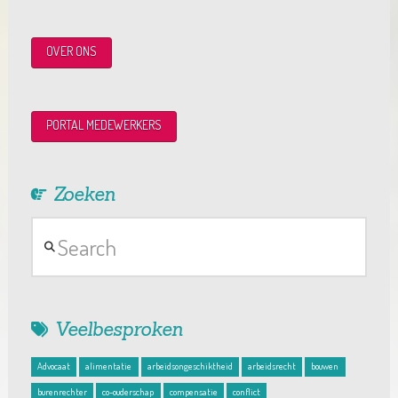
OVER ONS
PORTAL MEDEWERKERS
Zoeken
Search
Veelbesproken
Advocaat
alimentatie
arbeidsongeschiktheid
arbeidsrecht
bouwen
burenrechter
co-ouderschap
compensatie
conflict