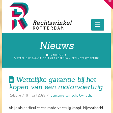
T
t
W
Navig
Nieuws
HOME
NIEUWS
WETTELIJKE GARANTIE BIJ HET KOPEN VAN EEN MOTORVOERTUIG
Wettelijke garantie bij het
kopen van een motorvoertuig
Redactie
9 maart 2023
Consumentenrecht
,
Uw recht
Als je als particulier een motorvoertuig koopt, bijvoorbeeld