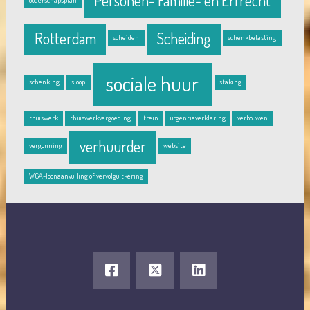
Personen- Familie- en Erfrecht
Rotterdam
Scheiding
scheiden
schenkbelasting
sociale huur
schenking
sloop
staking
thuiswerk
thuiswerkvergoeding
trein
urgentieverklaring
verbouwen
verhuurder
vergunning
website
WGA-loonaanvulling of vervolguitkering