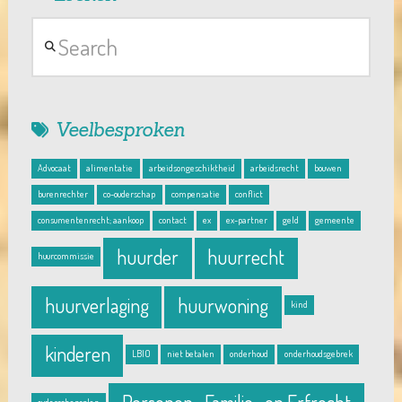
Search
Veelbesproken
Advocaat
alimentatie
arbeidsongeschiktheid
arbeidsrecht
bouwen
burenrechter
co-ouderschap
compensatie
conflict
consumentenrecht; aankoop
contact
ex
ex-partner
geld
gemeente
huurder
huurrecht
huurcommissie
huurverlaging
huurwoning
kind
kinderen
LBIO
niet betalen
onderhoud
onderhoudsgebrek
ouderschapsplan