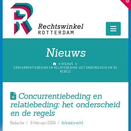
T
t
W
Navig
Nieuws
HOME
NIEUWS
CONCURRENTIEBEDING EN RELATIEBEDING: HET ONDERSCHEID EN DE
REGELS
Concurrentiebeding en
relatiebeding: het onderscheid
en de regels
Redactie
9 februari 2024
Arbeidsrecht