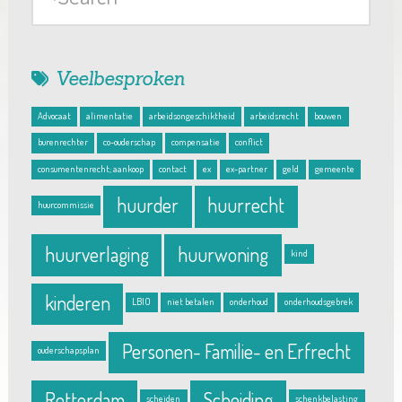
Veelbesproken
Advocaat
alimentatie
arbeidsongeschiktheid
arbeidsrecht
bouwen
burenrechter
co-ouderschap
compensatie
conflict
consumentenrecht; aankoop
contact
ex
ex-partner
geld
gemeente
huurder
huurrecht
huurcommissie
huurverlaging
huurwoning
kind
kinderen
LBIO
niet betalen
onderhoud
onderhoudsgebrek
Personen- Familie- en Erfrecht
ouderschapsplan
Rotterdam
Scheiding
scheiden
schenkbelasting