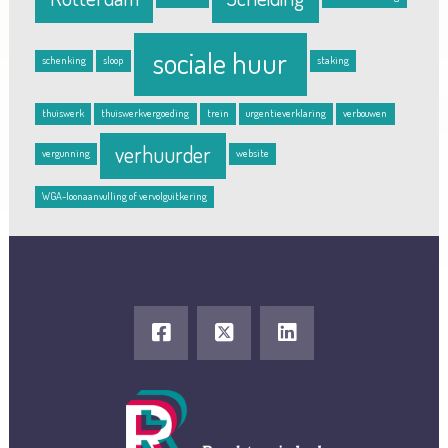
sociale huur
schenking
sloop
staking
thuiswerk
thuiswerkvergoeding
trein
urgentieverklaring
verbouwen
verhuurder
vergunning
website
WGA-loonaanvulling of vervolguitkering