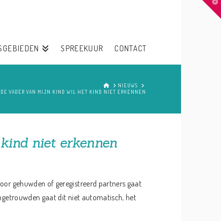
T
t
W
SGEBIEDEN
SPREEKUUR
CONTACT
HOME
NIEUWS
DE VADER VAN MIJN KIND WIL HET KIND NIET ERKENNEN
 kind niet erkennen
Voor gehuwden of geregistreerd partners gaat
ongetrouwden gaat dit niet automatisch, het