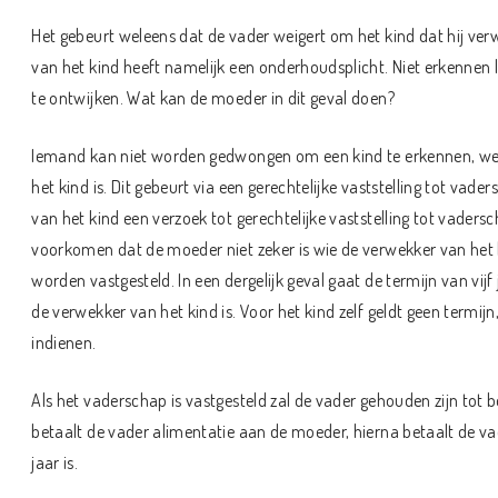
Het gebeurt weleens dat de vader weigert om het kind dat hij verw
van het kind heeft namelijk een onderhoudsplicht. Niet erkennen
te ontwijken. Wat kan de moeder in dit geval doen?
Iemand kan niet worden gedwongen om een kind te erkennen, wel
het kind is. Dit gebeurt via een gerechtelijke vaststelling tot vad
van het kind een verzoek tot gerechtelijke vaststelling tot vaders
voorkomen dat de moeder niet zeker is wie de verwekker van het 
worden vastgesteld. In een dergelijk geval gaat de termijn van vij
de verwekker van het kind is. Voor het kind zelf geldt geen termi
indienen.
Als het vaderschap is vastgesteld zal de vader gehouden zijn tot be
betaalt de vader alimentatie aan de moeder, hierna betaalt de vad
jaar is.