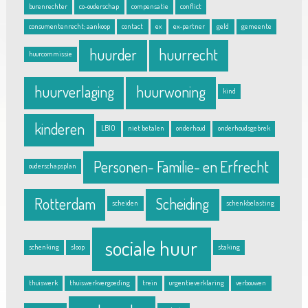
burenrechter
co-ouderschap
compensatie
conflict
consumentenrecht; aankoop
contact
ex
ex-partner
geld
gemeente
huurder
huurrecht
huurcommissie
huurverlaging
huurwoning
kind
kinderen
LBIO
niet betalen
onderhoud
onderhoudsgebrek
Personen- Familie- en Erfrecht
ouderschapsplan
Rotterdam
Scheiding
scheiden
schenkbelasting
sociale huur
schenking
sloop
staking
thuiswerk
thuiswerkvergoeding
trein
urgentieverklaring
verbouwen