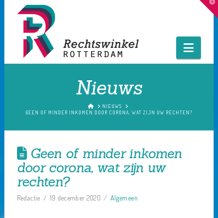
T
t
W
Navig
Nieuws
HOME
NIEUWS
GEEN OF MINDER INKOMEN DOOR CORONA, WAT ZIJN UW RECHTEN?
Geen of minder inkomen
door corona, wat zijn uw
rechten?
Redactie
19 december 2020
Algemeen