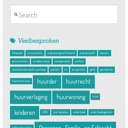
Search
Veelbesproken
Advocaat
alimentatie
arbeidsongeschiktheid
arbeidsrecht
bouwen
burenrechter
co-ouderschap
compensatie
conflict
consumentenrecht; aankoop
contact
ex
ex-partner
geld
gemeente
huurder
huurrecht
huurcommissie
huurverlaging
huurwoning
kind
kinderen
LBIO
niet betalen
onderhoud
onderhoudsgebrek
Personen- Familie- en Erfrecht
ouderschapsplan