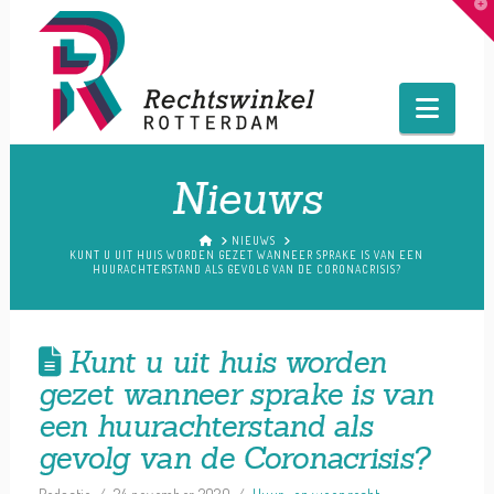
T
t
W
Navig
Nieuws
HOME
NIEUWS
KUNT U UIT HUIS WORDEN GEZET WANNEER SPRAKE IS VAN EEN
HUURACHTERSTAND ALS GEVOLG VAN DE CORONACRISIS?
Kunt u uit huis worden
gezet wanneer sprake is van
een huurachterstand als
gevolg van de Coronacrisis?