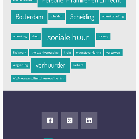
Rotterdam
Scheiding
scheiden
schenkbelasting
sociale huur
schenking
sloop
staking
thuiswerk
thuiswerkvergoeding
trein
urgentieverklaring
verbouwen
verhuurder
vergunning
website
WGA-loonaanvulling of vervolguitkering