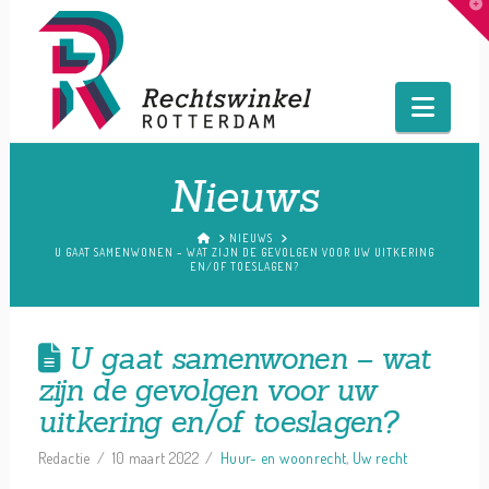
T
t
W
Navig
Nieuws
HOME
NIEUWS
U GAAT SAMENWONEN – WAT ZIJN DE GEVOLGEN VOOR UW UITKERING
EN/OF TOESLAGEN?
U gaat samenwonen – wat
zijn de gevolgen voor uw
uitkering en/of toeslagen?
Redactie
10 maart 2022
Huur- en woonrecht
,
Uw recht