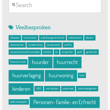
Veelbesproken
Advocaat
alimentatie
arbeidsongeschiktheid
arbeidsrecht
bouwen
burenrechter
co-ouderschap
compensatie
conflict
consumentenrecht; aankoop
contact
ex
ex-partner
geld
gemeente
huurder
huurrecht
huurcommissie
huurverlaging
huurwoning
kind
kinderen
LBIO
niet betalen
onderhoud
onderhoudsgebrek
Personen- Familie- en Erfrecht
ouderschapsplan