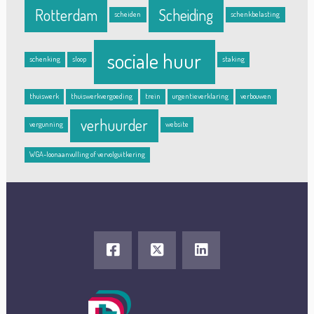
Rotterdam
Scheiding
scheiden
schenkbelasting
sociale huur
schenking
sloop
staking
thuiswerk
thuiswerkvergoeding
trein
urgentieverklaring
verbouwen
verhuurder
vergunning
website
WGA-loonaanvulling of vervolguitkering