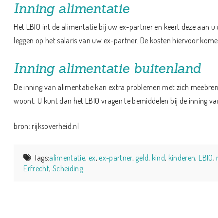
Inning alimentatie
Het LBIO int de alimentatie bij uw ex-partner en keert deze aan u 
leggen op het salaris van uw ex-partner. De kosten hiervoor kom
Inning alimentatie buitenland
De inning van alimentatie kan extra problemen met zich meebren
woont. U kunt dan het LBIO vragen te bemiddelen bij de inning van
bron: rijksoverheid.nl
Tags:
alimentatie
,
ex
,
ex-partner
,
geld
,
kind
,
kinderen
,
LBIO
,
Erfrecht
,
Scheiding