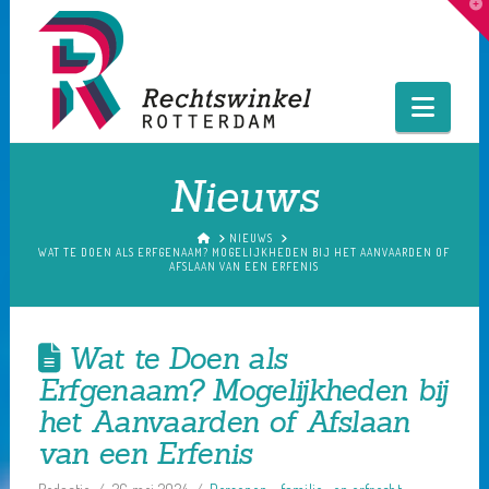
T
t
W
Navig
Nieuws
HOME
NIEUWS
WAT TE DOEN ALS ERFGENAAM? MOGELIJKHEDEN BIJ HET AANVAARDEN OF
AFSLAAN VAN EEN ERFENIS
Wat te Doen als
Erfgenaam? Mogelijkheden bij
het Aanvaarden of Afslaan
van een Erfenis