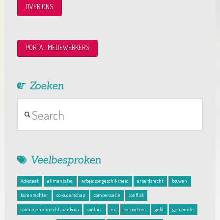
OVER ONS
PORTAL MEDEWERKERS
Zoeken
Search
Veelbesproken
Advocaat
alimentatie
arbeidsongeschiktheid
arbeidsrecht
bouwen
burenrechter
co-ouderschap
compensatie
conflict
consumentenrecht; aankoop
contact
ex
ex-partner
geld
gemeente