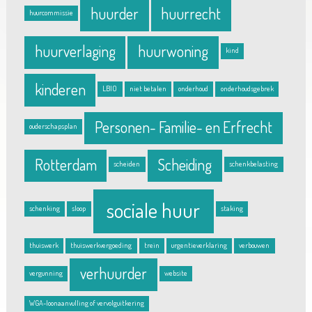
huurder
huurrecht
huurcommissie
huurverlaging
huurwoning
kind
kinderen
LBIO
niet betalen
onderhoud
onderhoudsgebrek
Personen- Familie- en Erfrecht
ouderschapsplan
Rotterdam
Scheiding
scheiden
schenkbelasting
sociale huur
schenking
sloop
staking
thuiswerk
thuiswerkvergoeding
trein
urgentieverklaring
verbouwen
verhuurder
vergunning
website
WGA-loonaanvulling of vervolguitkering