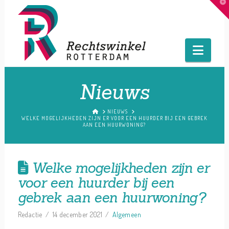
T
t
W
Navig
Nieuws
HOME
NIEUWS
WELKE MOGELIJKHEDEN ZIJN ER VOOR EEN HUURDER BIJ EEN GEBREK
AAN EEN HUURWONING?
Welke mogelijkheden zijn er
voor een huurder bij een
gebrek aan een huurwoning?
Redactie
14 december 2021
Algemeen