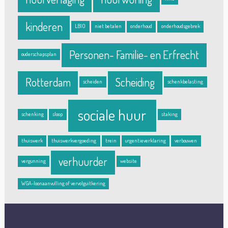
kinderen
LBIO
niet betalen
onderhoud
onderhoudsgebrek
Personen- Familie- en Erfrecht
ouderschapsplan
Rotterdam
Scheiding
scheiden
schenkbelasting
sociale huur
schenking
sloop
staking
thuiswerk
thuiswerkvergoeding
trein
urgentieverklaring
verbouwen
verhuurder
vergunning
website
WGA-loonaanvulling of vervolguitkering