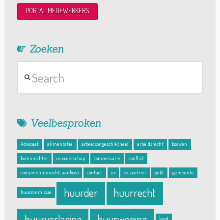
PORTAL MEDEWERKERS
Zoeken
Search
Veelbesproken
Advocaat
alimentatie
arbeidsongeschiktheid
arbeidsrecht
bouwen
burenrechter
co-ouderschap
compensatie
conflict
consumentenrecht; aankoop
contact
ex
ex-partner
geld
gemeente
huurder
huurrecht
huurcommissie
huurverlaging
huurwoning
kind