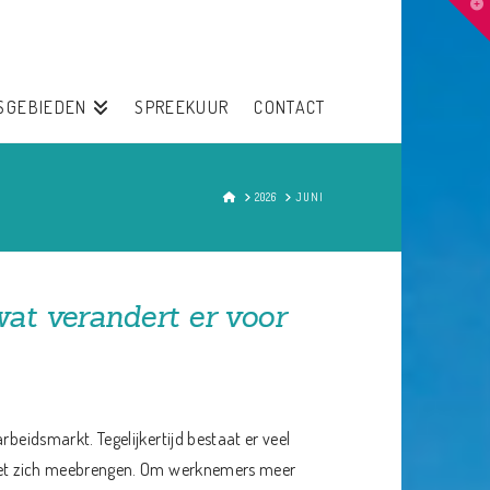
T
t
W
SGEBIEDEN
SPREEKUUR
CONTACT
HOME
2026
JUNI
wat verandert er voor
rbeidsmarkt. Tegelijkertijd bestaat er veel
s met zich meebrengen. Om werknemers meer