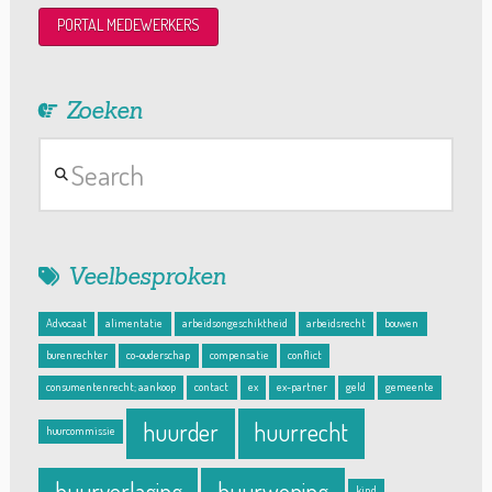
PORTAL MEDEWERKERS
Zoeken
Search
Veelbesproken
Advocaat
alimentatie
arbeidsongeschiktheid
arbeidsrecht
bouwen
burenrechter
co-ouderschap
compensatie
conflict
consumentenrecht; aankoop
contact
ex
ex-partner
geld
gemeente
huurder
huurrecht
huurcommissie
huurverlaging
huurwoning
kind