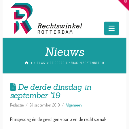
T
t
W
Navig
Nieuws
HOME
NIEUWS
DE DERDE DINSDAG IN SEPTEMBER ’19
De derde dinsdag in
september ’19
Redactie
24 september 2019
Algemeen
Prinsjesdag én de gevolgen voor u en de rechtspraak: