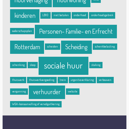
kinderen
LBIO
niet betalen
onderhoud
onderhoudsgebrek
Personen- Familie- en Erfrecht
ouderschapsplan
Rotterdam
Scheiding
scheiden
schenkbelasting
sociale huur
schenking
sloop
staking
thuiswerk
thuiswerkvergoeding
trein
urgentieverklaring
verbouwen
verhuurder
vergunning
website
WGA-loonaanvulling of vervolguitkering