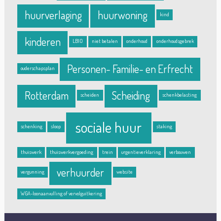
huurverlaging
huurwoning
kind
kinderen
LBIO
niet betalen
onderhoud
onderhoudsgebrek
Personen- Familie- en Erfrecht
ouderschapsplan
Rotterdam
Scheiding
scheiden
schenkbelasting
sociale huur
schenking
sloop
staking
thuiswerk
thuiswerkvergoeding
trein
urgentieverklaring
verbouwen
verhuurder
vergunning
website
WGA-loonaanvulling of vervolguitkering