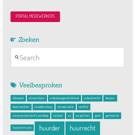
PORTAL MEDEWERKERS
Zoeken
Search
Veelbesproken
Advocaat
alimentatie
arbeidsongeschiktheid
arbeidsrecht
bouwen
burenrechter
co-ouderschap
compensatie
conflict
consumentenrecht; aankoop
contact
ex
ex-partner
geld
gemeente
huurder
huurrecht
huurcommissie