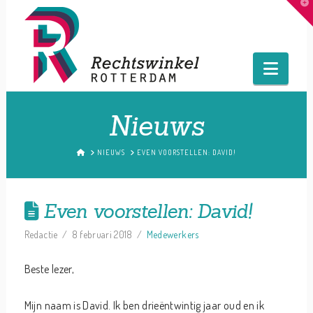
T
t
W
Navig
Nieuws
HOME
NIEUWS
EVEN VOORSTELLEN: DAVID!
Even voorstellen: David!
Redactie
8 februari 2018
Medewerkers
Beste lezer,
Mijn naam is David. Ik ben drieëntwintig jaar oud en ik