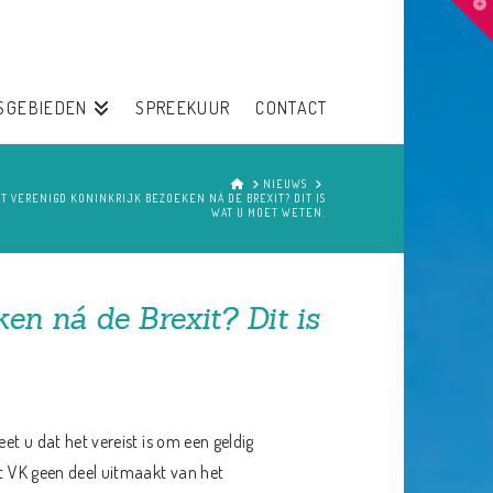
T
t
W
SGEBIEDEN
SPREEKUUR
CONTACT
HOME
NIEUWS
T VERENIGD KONINKRIJK BEZOEKEN NÁ DE BREXIT? DIT IS
WAT U MOET WETEN.
en ná de Brexit? Dit is
et u dat het vereist is om een geldig
et VK geen deel uitmaakt van het