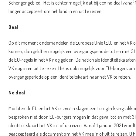
Schengengebied. Het is echter mogelijk dat bij een no deal vanaf 1
langer accepteert om het land in en uit te reizen.
Deal
Op dit moment onderhandelen de Europese Unie (EU) en het VK ov
komen, dan geldt er mogelijk een overgangsperiode tot en met 31
de EU-regels in het VK nog gelden. De nationale identiteitskaarte
VK nog in en uit te reizen. Het is ook mogelijk voor EU-burgers o
overgangsperiode op een identiteitskaart naar het VK te reizen.
No deal
Mochten de EU en het VK er
niet
in slagen een terugtrekkingsakko
besproken niet door. EU-burgers mogen in dat geval tot en met 3
identiteitskaart het VK in- of uitreizen. Vanaf 1 januari 2021 wordt
geaccepteerd als document om het VK mee in of uit te reizen. U h