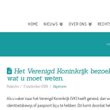
HOME
NIEUWS
OVER ONS
RECHT
HE
Het Verenigd Koninkrijk bezoek
wat u moet weten.
Redactie
2 september 2019
Algemeen
Als u vaker naar het Verenigd Koninkrijk (VK) heeft gereisd, dan we
identiteitsbewijs of paspoort bij u te hebben. Dit komt doordat h