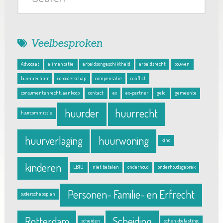
Veelbesproken
Advocaat
alimentatie
arbeidsongeschiktheid
arbeidsrecht
bouwen
burenrechter
co-ouderschap
compensatie
conflict
consumentenrecht; aankoop
contact
ex
ex-partner
geld
gemeente
huurder
huurrecht
huurcommissie
huurverlaging
huurwoning
kind
kinderen
LBIO
niet betalen
onderhoud
onderhoudsgebrek
Personen- Familie- en Erfrecht
ouderschapsplan
Rotterdam
Scheiding
scheiden
schenkbelasting