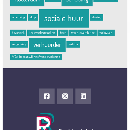
sociale huur
schenking
sloop
staking
thuiswerk
thuiswerkvergoeding
trein
urgentieverklaring
verbouwen
verhuurder
vergunning
website
WGA-loonaanvulling of vervolguitkering