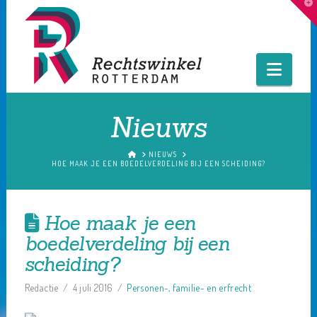
T
t
W
Navig
Nieuws
HOME
NIEUWS
HOE MAAK JE EEN BOEDELVERDELING BIJ EEN SCHEIDING?
Hoe maak je een
boedelverdeling bij een
scheiding?
Redactie
4 juli 2016
Personen-, familie- en erfrecht