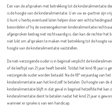
Een van de afspraken met betrekking tot de kinderalimentatie di
is de hoogte van de kinderalimentatie. U en uw ex-partner zijn vri
U kunt u hierbij eventueel laten helpen door een echtscheidingsad
beoordelen of hij de overeengekomen kinderalimentatie rechtvaar
afgesproken bedrag niet rechtvaardig is, dan kan de rechter het be
niet lukt om afspraken te maken met betrekking tot de hoogte van
hoogte van de kinderalimentatie vaststellen.
De niet-verzorgende ouder is in beginsel verplicht de kinderaliment
of de leeftijd van 21 jaar heeft bereikt. Totdat het kind 18 jaar is
e
verzorgende ouder worden betaald. Na de 18
verjaardag van het 
kinderalimentatie aan het kind zelf te betalen. De hoogte van de 
kinderalimentatie blijft in dat geval in beginsel hetzelfde.Het kan
kinderalimentatie dient te betalen nadat het kind 21 jaar is gewo
wanneer er sprake is van een handicap.