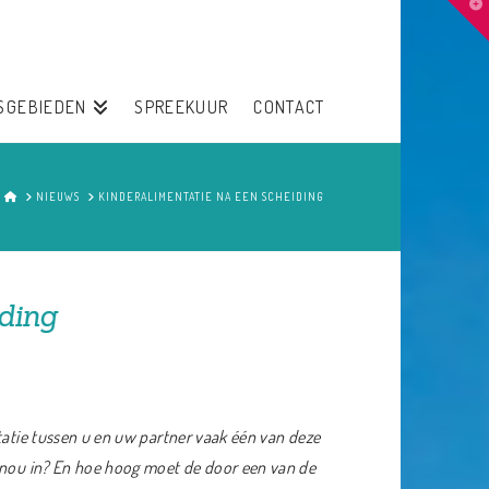
T
t
W
SGEBIEDEN
SPREEKUUR
CONTACT
HOME
NIEUWS
KINDERALIMENTATIE NA EEN SCHEIDING
ding
atie tussen u en uw partner vaak één van deze
n nou in? En hoe hoog moet de door een van de