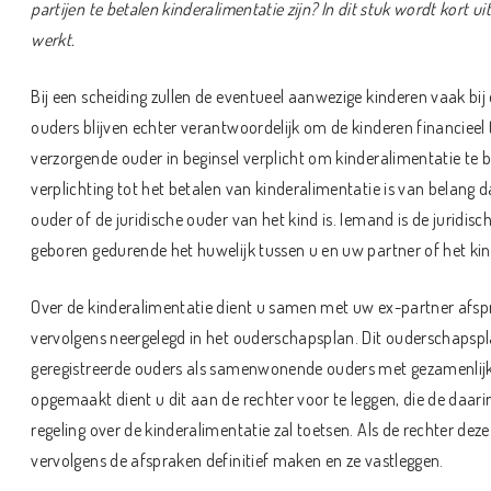
partijen te betalen kinderalimentatie zijn? In dit stuk wordt kort u
werkt.
Bij een scheiding zullen de eventueel aanwezige kinderen vaak bi
ouders blijven echter verantwoordelijk om de kinderen financieel 
verzorgende ouder in beginsel verplicht om kinderalimentatie te 
verplichting tot het betalen van kinderalimentatie is van belang 
ouder of de juridische ouder van het kind is. Iemand is de juridis
geboren gedurende het huwelijk tussen u en uw partner of het kin
Over de kinderalimentatie dient u samen met uw ex-partner afs
vervolgens neergelegd in het ouderschapsplan. Dit ouderschapspl
geregistreerde ouders als samenwonende ouders met gezamenlijk 
opgemaakt dient u dit aan de rechter voor te leggen, die de daa
regeling over de kinderalimentatie zal toetsen. Als de rechter deze
vervolgens de afspraken definitief maken en ze vastleggen.