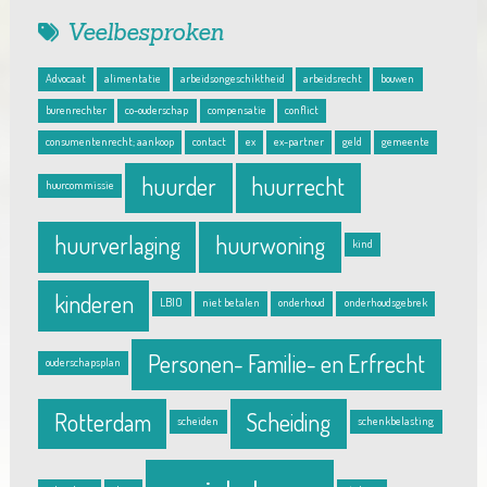
Veelbesproken
Advocaat
alimentatie
arbeidsongeschiktheid
arbeidsrecht
bouwen
burenrechter
co-ouderschap
compensatie
conflict
consumentenrecht; aankoop
contact
ex
ex-partner
geld
gemeente
huurder
huurrecht
huurcommissie
huurverlaging
huurwoning
kind
kinderen
LBIO
niet betalen
onderhoud
onderhoudsgebrek
Personen- Familie- en Erfrecht
ouderschapsplan
Rotterdam
Scheiding
scheiden
schenkbelasting