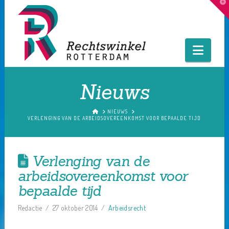
T
t
W
Navig
Nieuws
HOME
NIEUWS
VERLENGING VAN DE ARBEIDSOVEREENKOMST VOOR BEPAALDE TIJD
Verlenging van de
arbeidsovereenkomst voor
bepaalde tijd
Redactie
27 oktober 2014
Arbeidsrecht