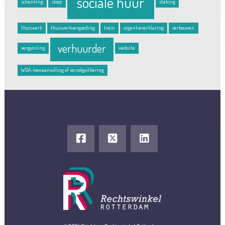
sociale huur
schenking
sloop
staking
thuiswerk
thuiswerkvergoeding
trein
urgentieverklaring
verbouwen
verhuurder
vergunning
website
WGA-loonaanvulling of vervolguitkering