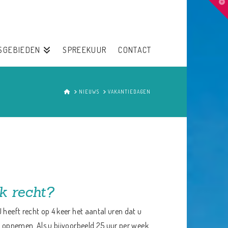
T
t
W
SGEBIEDEN
SPREEKUUR
CONTACT
HOME
NIEUWS
VAKANTIEDAGEN
k recht?
 heeft recht op 4 keer het aantal uren dat u
ar opnemen. Als u bijvoorbeeld 25 uur per week